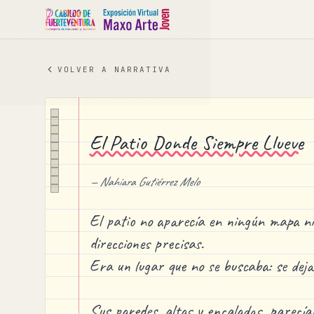
VOLVER A
NARRATIVA
El Patio Donde Siempre Llueve
—
Nahiara Gutiérrez Melo
El patio no aparecía en ningún mapa ni
direcciones precisas.
Era un lugar que no se buscaba: se dej
Sus paredes, altas y encaladas, parecían