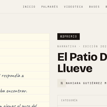
INICIO
PALMARÉS
VIDEOTECA
BASES
02
PREMIO
NARRATIVA
· EDICIÓN
202
El Patio
Llueve
 respondía a
N
NAHIARA GUTIÉRREZ M
aba encontrar.
CATEGORÍA
 ajenas al paso del