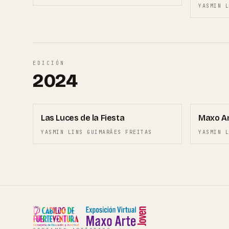
YASMIN L
EDICIÓN
2024
03
01
Las Luces de la Fiesta
Maxo Ar
YASMIN LINS GUIMARÃES FREITAS
YASMIN L