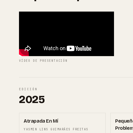
VÍDEO DE PRESENTACIÓN
EDICIÓN
2025
03
03
Atrapada En Mí
Pequeño
Proble
YASMIN LINS GUIMARÃES FREITAS