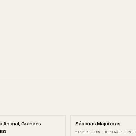
ACCÉSIT
 Animal, Grandes
Sábanas Majoreras
mas
YASMIN LINS GUIMARÃES FREI