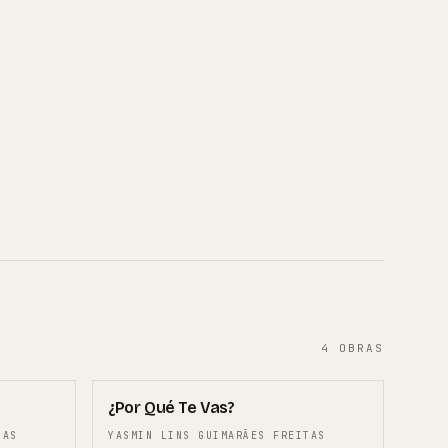
4
OBRAS
02
¿Por Qué Te Vas?
TAS
YASMIN LINS GUIMARÃES FREITAS