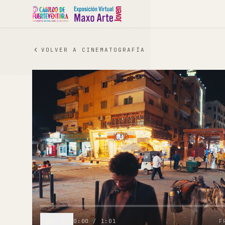
VOLVER A
CINEMATOGRAFÍA
0:00
/
1:01
F