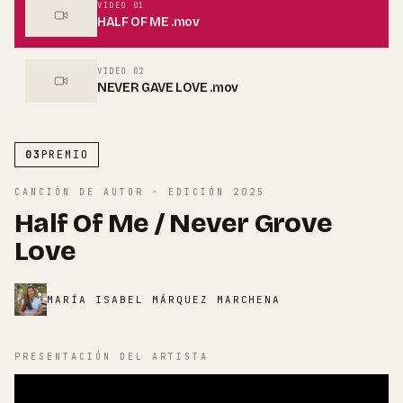
VIDEO
01
HALF OF ME .mov
VIDEO
02
NEVER GAVE LOVE .mov
03
PREMIO
CANCIÓN DE AUTOR
· EDICIÓN
2025
Half Of Me / Never Grove
Love
MARÍA ISABEL MÁRQUEZ MARCHENA
PRESENTACIÓN DEL ARTISTA